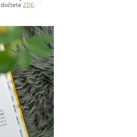
e dočtete
ZDE
.