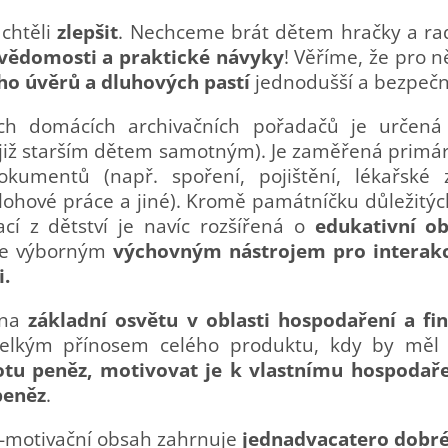
chtěli
zlepšit
. Nechceme brát dětem hračky a ra
 vědomosti a praktické návyky
! Věříme, že pro 
ho úvěrů a dluhových pastí
jednodušší a bezpečně
ich domácích archivačních pořadačů je urče
již starším dětem samotným).
Je zaměřená primár
okumentů (např. spoření, pojištění, lékařské 
lohové práce a jiné). Kromě památníčku důležitých
ací z dětství je navíc rozšířená o
edukativní o
Je výborným
výchovným nástrojem pro interakci
i.
na
základní osvětu v oblasti hospodaření a fi
 velkým přínosem celého produktu, kdy by měl
tu peněz, motivovat je k vlastnímu hospodařen
peněz
.
-motivační obsah zahrnuje
jednadvacatero dobr