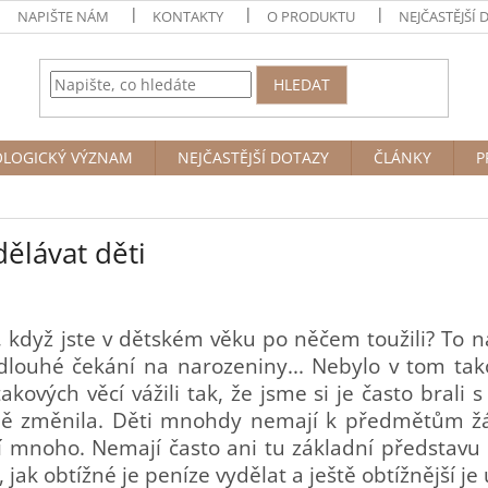
NAPIŠTE NÁM
KONTAKTY
O PRODUKTU
NEJČASTĚJŠÍ 
HLEDAT
OLOGICKÝ VÝZNAM
NEJČASTĚJŠÍ DOTAZY
ČLÁNKY
P
ělávat děti
 když jste v dětském věku po něčem toužili? To na
 dlouhé čekání na narozeniny... Nebylo v tom tako
kových věcí vážili tak, že jsme si je často brali s
ě změnila. Děti mnohdy nemají k předmětům žá
í mnoho. Nemají často ani tu základní představu 
jak obtížné je peníze vydělat a ještě obtížnější je 