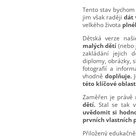
Tento stav bychom 
jim však raději
dát
velkého života
plné
Dětská verze naš
malých dětí
(nebo 
zakládání jejich d
diplomy, obrázky, s
fotografií a inform
vhodně
doplňuje.
této klíčové oblast
Z
aměřen je právě 
dětí.
Stal se tak
uvědomit si hodno
prvních vlastních 
Přiložený edukačně