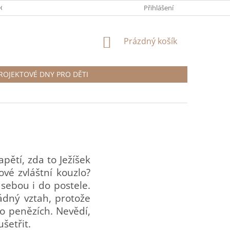
DOTAZY
ČLÁNKY
PROJEKTOVÉ DNY PRO DĚTI
Přihlášení
OBCHODNÍ 
NÁKUPNÍ
Prázdný košík
KOŠÍK
ROJEKTOVÉ DNY PRO DĚTI
pětí, zda to Ježíšek
vé zvláštní kouzlo?
 sebou i do postele.
dný vztah, protože
o penězích. Nevědí,
ušetřit.