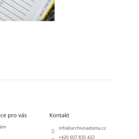
ce pro vás
Kontakt
nám
info
@
archivnadoma.cz
+420 607 835 422