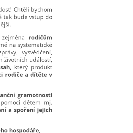
dost! Chtěli bychom
ně tak bude vstup do
jší.
ná zejména
rodičům
ně na systematické
zprávy, vysvědčení,
 životních událostí,
bsah,
který produkt
 rodiče a dítěte v
nanční gramotnosti
 pomoci dětem mj.
í a spoření jejich
ého hospodáře
,