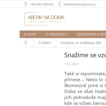
Přejít
+420 607 835 422
info@archivnadoma.cz
na
obsah
E-SHOP
O PRODUKTU
EDUKATIVNÍ A EK
Domů
ČLÁNKY
Snažíme se vzdělávat děti
Snažíme se vzd
15.7.2021
Také si vzpomínáte,
přinese... Nebo to
Bezmezně jsme si ta
Doba se však hodn
jich jednoduše maj
kde se vůbec berou, 