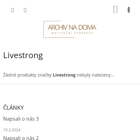
Přejít
NÁKUP
na
obsah
KOŠÍK
Livestrong
Žádné produkty značky
Livestrong
nebyly nalezeny...
Z
á
p
a
ČLÁNKY
t
Napsali o nás 3
í
19.3.2024
Napsali o nás 2