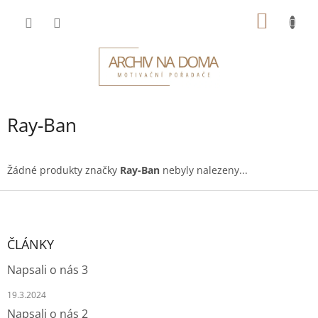
Přejít
NÁKUP
na
obsah
KOŠÍK
Ray-Ban
Žádné produkty značky
Ray-Ban
nebyly nalezeny...
Z
á
p
a
ČLÁNKY
t
Napsali o nás 3
í
19.3.2024
Napsali o nás 2